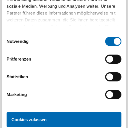
soziale Medien, Werbung und Analysen weiter. Unsere
Partner führen diese Informationen möglicherweise mit
weiteren Daten zusammen, die Sie ihnen bereitgestellt
haben oder die sie im Rahmen Ihrer Nutzung der Dienste
gesammelt haben.
Einwilligungsauswahl
Notwendig
Gretsch-Unitas
Präferenzen
G-U Falzschere 27, ferGUard*silber
Statistiken
Artikel-Nr. GU.00019
Marketing
Cookies zulassen