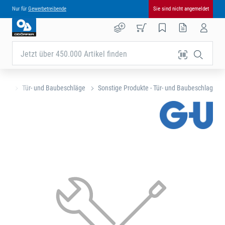
Nur für
Gewerbetreibende
Sie sind nicht angemeldet
Jetzt über 450.000 Artikel finden
eite
Tür- und Baubeschläge
Sonstige Produkte - Tür- und Baubeschlag