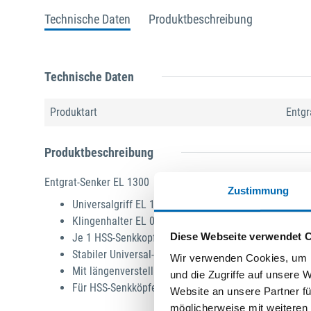
Technische Daten
Produktbeschreibung
Technische Daten
Produktart
Entgr
Produktbeschreibung
Entgrat-Senker EL 1300
Zustimmung
Universalgriff EL 1000 mit Klingenmagazin
Klingenhalter EL 0300 längenverstellbar (6–125 mm) 
Diese Webseite verwendet 
Je 1 HSS-Senkkopf C20 (Ø 20 mm)
Stabiler Universal-Entgratsenker für Bohrungen über
Wir verwenden Cookies, um I
Mit längenverstellbarem Klingenhalter, um auch tief
und die Zugriffe auf unsere 
Für HSS-Senkköpfe bis Ø 30 mm
Website an unsere Partner fü
möglicherweise mit weiteren