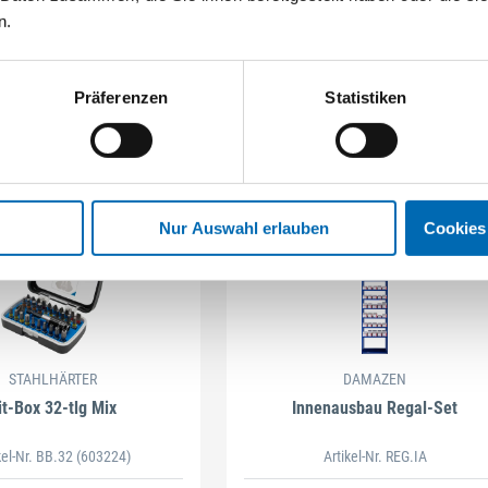
n.
Präferenzen
Statistiken
Nur Auswahl erlauben
Cookies
STAHLHÄRTER
DAMAZEN
it-Box 32-tlg Mix
Innenausbau Regal-Set
kel-Nr. BB.32
(603224)
Artikel-Nr. REG.IA