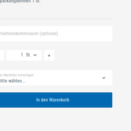
packungseinheit 1 St.
Positionskommission (optional)
Neue Liste anlegen
St.
Standard Merkliste
ur Merkliste hinzufügen
itte wählen...
In den Warenkorb