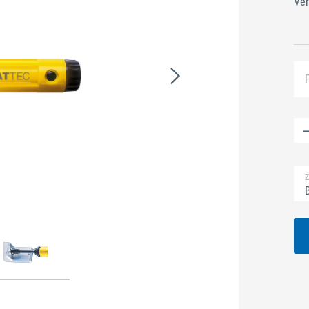
Ver
Z
B