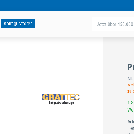
Konfiguratoren
Jetzt über 450.000 
P
All
Meld
zu 
1 S
Wer
Art
Her