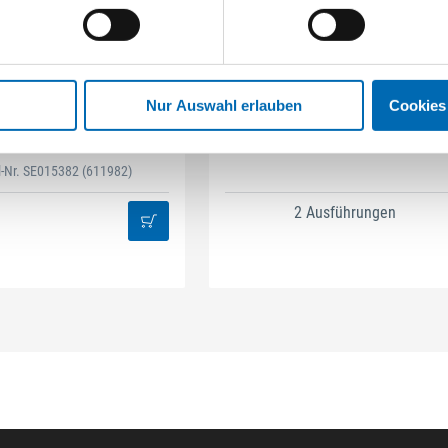
Stubai
TAJIMA
Nur Auswahl erlauben
Cookies
antschaber mit Holzgriff
Schaber klassische Klingenfor
el-Nr. SE015382
(611982)
2 Ausführungen