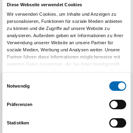
Softgrip-Handgriff SG 3000
Diese Webseite verwendet Cookies
Kurbel-Senkglocke EX 2000 (Pat. gesch.)
Wir verwenden Cookies, um Inhalte und Anzeigen zu
Zwillingsaufnahme für alle Klingen mit 2,6 mm- und 3,2
personalisieren, Funktionen für soziale Medien anbieten
mm-Schaft
zu können und die Zugriffe auf unsere Website zu
Verbindung mit der HSS-Entgratglocke ermöglicht das
analysieren. Außerdem geben wir Informationen zu Ihrer
Entgraten und Anfasen von Rundmaterial von Ø 4 bis Ø
Verwendung unserer Website an unsere Partner für
18 mm
soziale Medien, Werbung und Analysen weiter. Unsere
Partner führen diese Informationen möglicherweise mit
weiteren Daten zusammen, die Sie ihnen bereitgestellt
haben oder die sie im Rahmen Ihrer Nutzung der Dienste
gesammelt haben.
Einwilligungsauswahl
Notwendig
Aktuelle Angebote
Präferenzen
Statistiken