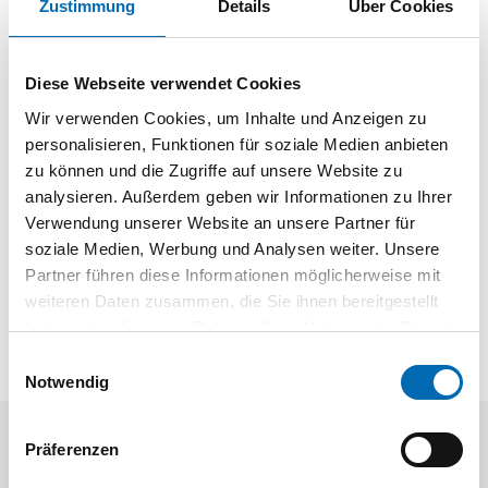
Zustimmung
Details
Über Cookies
Technische Daten
Produktart
Langband
Diese Webseite verwendet Cookies
Wir verwenden Cookies, um Inhalte und Anzeigen zu
Produktbeschreibung
personalisieren, Funktionen für soziale Medien anbieten
zu können und die Zugriffe auf unsere Website zu
Schmiedeeisen gehämmert, gerade Ausführung, mit
analysieren. Außerdem geben wir Informationen zu Ihrer
Zierspitze, Oberfläche verzinkt, schwarz
Verwendung unserer Website an unsere Partner für
kunststoffbeschichtet.. Maß b: Ø 16 mm. Maß c 45 mm.
soziale Medien, Werbung und Analysen weiter. Unsere
Materialstärke: 6,00 mm. Schraubloch-Ø: Ø 9 mm / 11 x 11
Partner führen diese Informationen möglicherweise mit
mm
weiteren Daten zusammen, die Sie ihnen bereitgestellt
haben oder die sie im Rahmen Ihrer Nutzung der Dienste
gesammelt haben.
Einwilligungsauswahl
Notwendig
Präferenzen
Aktuelle Angebote