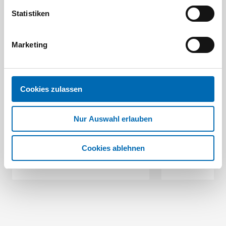
Statistiken
Marketing
Festool
STAH
Cookies zulassen
SELFCLEAN Filtersack SC FIS-CT
Bit-Box
Nur Auswahl erlauben
Artikel-Nr.
8 Ausführungen
Cookies ablehnen