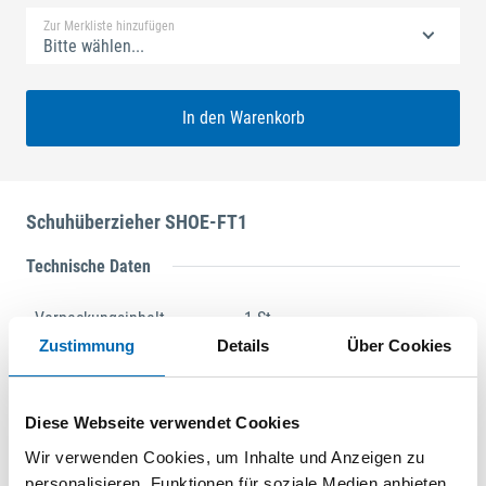
Zur Merkliste hinzufügen
Bitte wählen...
In den Warenkorb
Schuhüberzieher SHOE-FT1
Technische Daten
Verpackungsinhalt
1 St.
Zustimmung
Details
Über Cookies
Produktart
Merchandise Artikel
Diese Webseite verwendet Cookies
Produktbeschreibung
Wir verwenden Cookies, um Inhalte und Anzeigen zu
Hinweis
personalisieren, Funktionen für soziale Medien anbieten