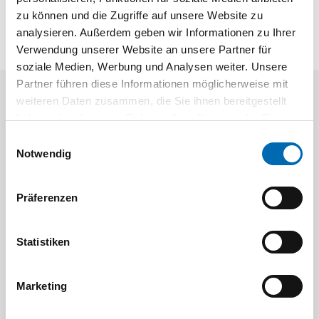
zu können und die Zugriffe auf unsere Website zu
analysieren. Außerdem geben wir Informationen zu Ihrer
Verwendung unserer Website an unsere Partner für
soziale Medien, Werbung und Analysen weiter. Unsere
Partner führen diese Informationen möglicherweise mit
weiteren Daten zusammen, die Sie ihnen bereitgestellt
Aktuelle Angebote
haben oder die sie im Rahmen Ihrer Nutzung der Dienste
gesammelt haben.
Einwilligungsauswahl
Notwendig
Präferenzen
Statistiken
Festool
STAH
SELFCLEAN Filtersack SC FIS-CT
Bit-Box
Marketing
Artikel-Nr.