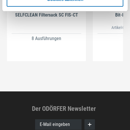
Festool
STAH
SELFCLEAN Filtersack SC FIS-CT
Bit-Box
Artikel-Nr.
8 Ausführungen
Der ODÖRFER Newsletter
E-Mail eingeben