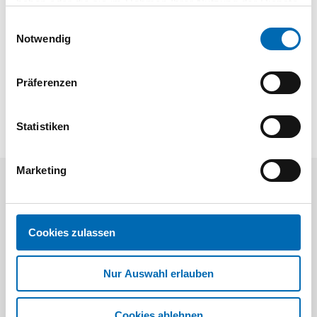
für CT/CTM
haben oder die sie im Rahmen Ihrer Nutzung der Dienste
Antistatik
gesammelt haben.
Einwilligungsauswahl
bestehend aus Saugschlauch D 27x2,0 m-AS,
Notwendig
Saugschlauch D 36x1m-AS, Y-Anschlussstück
kann mit allen Unterflurzugsägen und Tischkreissägen
Präferenzen
verwendet werden
Statistiken
Marketing
Aktuelle Angebote
Cookies zulassen
Nur Auswahl erlauben
Cookies ablehnen