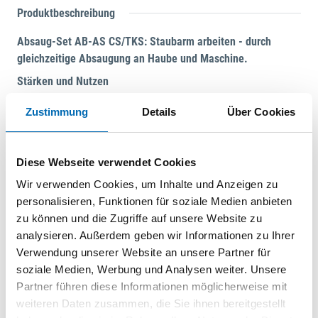
Produktbeschreibung
Absaug-Set AB-AS CS/TKS: Staubarm arbeiten - durch
gleichzeitige Absaugung an Haube und Maschine.
Stärken und Nutzen
Absaugung leicht gemacht: Das Absaug-Set verbindet
Zustimmung
Details
Über Cookies
beide Austrittstellen von Staub und Spänen (Haube und
Maschine) mit nur einem Absaugmobil
Ideal abgestimmt: Kombination aus D 27 und D 36
Diese Webseite verwendet Cookies
Schlauch - passend jeweils für den Anschluss an der
Wir verwenden Cookies, um Inhalte und Anzeigen zu
Maschine sowie der Haube
personalisieren, Funktionen für soziale Medien anbieten
Verhindert statische Aufladung: Durch die Antistatik-
zu können und die Zugriffe auf unsere Website zu
Funktion wird das statische Aufladen von Staub und
analysieren. Außerdem geben wir Informationen zu Ihrer
Spänen verhindert
Verwendung unserer Website an unsere Partner für
Anwendungsschwerpunkte
soziale Medien, Werbung und Analysen weiter. Unsere
Erfasst den Staub sowohl oben an der Schutzhaube als
Partner führen diese Informationen möglicherweise mit
auch unten an der Maschine
Hinweis
weiteren Daten zusammen, die Sie ihnen bereitgestellt