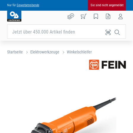
Nur für
Gewerbetreibende
Sie sind nicht angemeldet
Jetzt über 450.000 Artikel finden
Startseite
Elektrowerkzeuge
Winkelschleifer