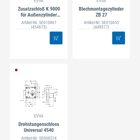
EVVA
EVVA
Zusatzschloß K 9000
Blechmontagezylinder
für Außenzylinder
ZB 27
gerichtet
Artikel-Nr. SE010861
Artikel-Nr. SE010655
(454673)
(449517)
EVVA
Drehstangenschloss
Universal 4540
Artikel-Nr. SE008574