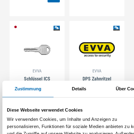
EVVA
EVVA
Schlüssel ICS
DPS Zahnritzel
Zustimmung
Details
Über Co
Artikel-Nr. SE010858
(444454)
2 Ausführungen
Diese Webseite verwendet Cookies
Wir verwenden Cookies, um Inhalte und Anzeigen zu
personalisieren, Funktionen für soziale Medien anbieten zu 
und die Zugriffe auf unsere Website zu analysieren. Außerd