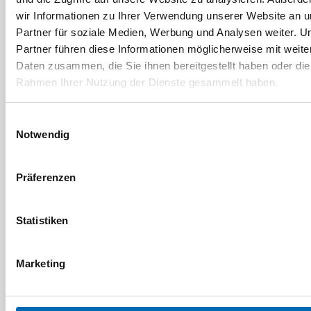
wir Informationen zu Ihrer Verwendung unserer Website an 
Partner für soziale Medien, Werbung und Analysen weiter. U
Partner führen diese Informationen möglicherweise mit weite
Daten zusammen, die Sie ihnen bereitgestellt haben oder die
Rahmen Ihrer Nutzung der Dienste gesammelt haben.
EVVA
EVVA
Einwilligungsauswahl
Schlüsselrohlinge
Knauf für Zylinder lose
Notwendig
/ <b>KKN</b>
Artikel-Nr. SE016941
(445751)
Präferenzen
2 Ausführungen
Statistiken
Marketing