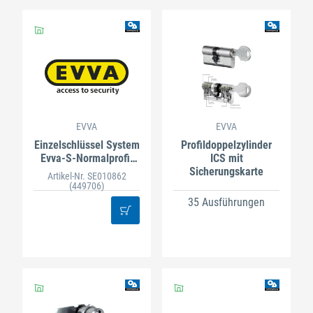
EVVA
EVVA
Einzelschlüssel System
Profildoppelzylinder
Evva-S-Normalprofil
ICS mit
Nachbest.
Sicherungskarte
Artikel-Nr. SE010862
(449706)
35 Ausführungen