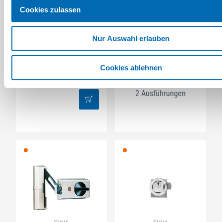
Cookies zulassen
Nur Auswahl erlauben
EVVA
EVVA
Profilknaufzylinder ICS
Vorhangschloss
mit Sicherungskarte
Normalprofil
Cookies ablehnen
Artikel-Nr. SE010836
(444876)
2 Ausführungen