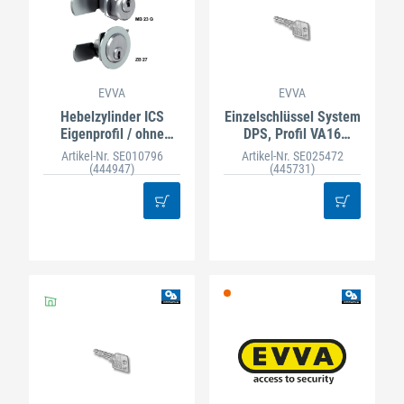
EVVA
EVVA
Hebelzylinder ICS
Einzelschlüssel System
Eigenprofil / ohne
DPS, Profil VA16
Witterungsschutzklappe
Nachbest.
Artikel-Nr. SE010796
Artikel-Nr. SE025472
(444947)
(445731)