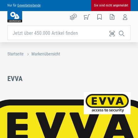
Nur für
Gewerbetreibende
Sie sind nicht angemeldet
Jetzt über 450.000 Artikel finden
Startseite
Markenübersicht
EVVA