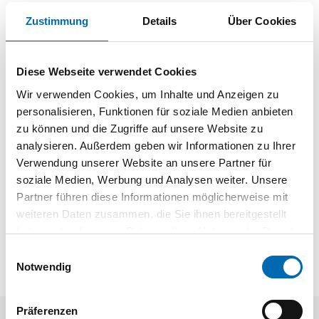
Zustimmung
Details
Über Cookies
Dokumente
Katalogseite EKU Clipo Dämpfung
Diese Webseite verwendet Cookies
PDF
Wir verwenden Cookies, um Inhalte und Anzeigen zu
personalisieren, Funktionen für soziale Medien anbieten
zu können und die Zugriffe auf unsere Website zu
analysieren. Außerdem geben wir Informationen zu Ihrer
01 | Hauptkatalog 2019/21
Verwendung unserer Website an unsere Partner für
soziale Medien, Werbung und Analysen weiter. Unsere
Partner führen diese Informationen möglicherweise mit
weiteren Daten zusammen, die Sie ihnen bereitgestellt
haben oder die sie im Rahmen Ihrer Nutzung der Dienste
gesammelt haben.
Einwilligungsauswahl
Notwendig
Präferenzen