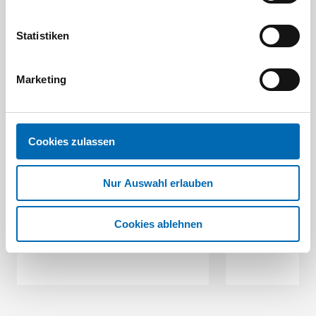
Aktuelle Angebote
Statistiken
Marketing
Cookies zulassen
Festool
STAH
SELFCLEAN Filtersack SC FIS-CT
Bit-Box
Nur Auswahl erlauben
Artikel-Nr.
Cookies ablehnen
8 Ausführungen