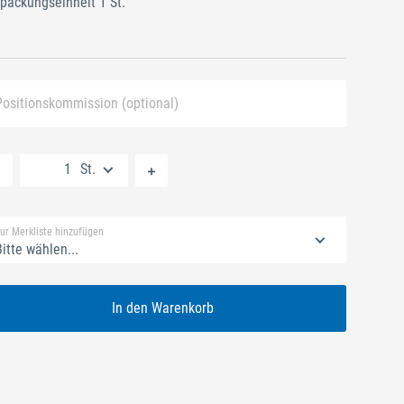
packungseinheit 1 St.
Positionskommission (optional)
Neue Liste anlegen
St.
Standard Merkliste
ur Merkliste hinzufügen
itte wählen...
In den Warenkorb