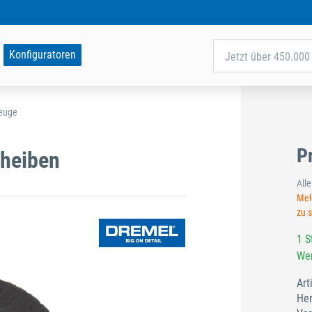
Konfiguratoren
Jetzt über 450.000 
zeuge
P
cheiben
All
Meld
zu 
1 S
Wer
Art
Her