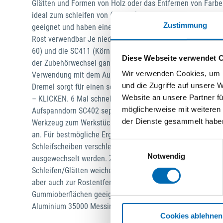
Glätten und Formen von Holz oder das Entfernen von Farbe.
ideal zum schleifen von (glatten) Flächen und Kanten weic
Zustimmung
geeignet und haben eine feinere Körnung als die Dremel S
Rost verwendbar Je niedriger die Körnung, desto mehr Mate
60) und die SC411 (Körnung: 240) gehören zur exklusiven D
Diese Webseite verwendet 
der Zubehörwechsel ganz einfach: ZIEHEN – DREHEN – KLIC
Wir verwenden Cookies, um I
Verwendung mit dem Aufspanndorn SC402. Der exklusive E
und die Zugriffe auf unsere 
Dremel sorgt für einen schnellen, leichten und schlüssel
Website an unsere Partner fü
– KLICKEN. 6 Mal schnellerer Zubehörwechsel als mit eine
möglicherweise mit weiteren
Aufspanndorn SC402 separat erhältlich). Diese Scheiben 
der Dienste gesammelt habe
Werkzeug zum Werkstück zeigend verwendet und passen sic
an. Für bestmögliche Ergebnisse sollte hauptsächlich die 
Einwilligungsauswahl
Schleifscheiben verschleißen mit der Zeit und können du
Notwendig
ausgewechselt werden. Zur Verwendung auf folgenden Mate
Schleifen/Glätten weicherer Materialien wie Hartholz, Weich
aber auch zur Rostentfernung von Metallen wie z. B. Stah
Gummioberflächen geeignet. Empfohlene Drehzahl. Hartho
Aluminium 35000 Messing 35000 Kupfer 25–35000 Kunstst
Cookies ablehnen