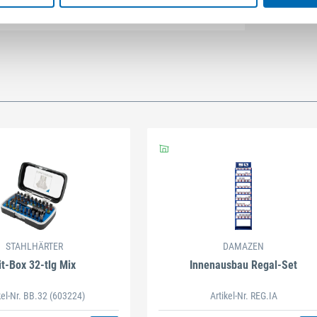
STAHLHÄRTER
DAMAZEN
it-Box 32-tlg Mix
Innenausbau Regal-Set
kel-Nr. BB.32
(603224)
Artikel-Nr. REG.IA