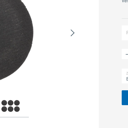
Ver
Z
B