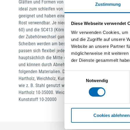
Glätten und Formen von Holz oder das Entfernen von Farbe.
Zustimmung
ideal zum schleifen von (glatten) Flächen und Kanten weic
geeignet und haben eine feinere Körnung als die Dremel S
Rost verwendbar. Je niedriger die Körnung, desto mehr Mate
Diese Webseite verwendet 
60) und die SC413 (Körnung: 240) gehören zur exklusiven D
Wir verwenden Cookies, um I
der Zubehörwechsel ganz einfach: ZIEHEN – DREHEN – KLIC
und die Zugriffe auf unsere 
Scheiben werden am besten mit dem Dremel Werkzeug zum
Website an unsere Partner fü
passen sich flexibel jeder Krümmung des Projekts an. Für 
möglicherweise mit weiteren
hauptsächlich die Mitte der Scheibe verwendet werden Schl
der Dienste gesammelt habe
und können durch Abnehmen des Aufspanndorns ausgewech
folgenden Materialien. Diese Scheiben können zum Schleif
Einwilligungsauswahl
Hartholz, Weichholz, Kunststoff, Glasfaser, Aluminium, abe
Notwendig
wie z. B. Stahl genutzt werden. Zum Formen von Gummiobe
Hartholz 10-35000. Weichholz 10-35000. Aluminium 35000
Kunststoff 10-20000
Cookies ablehnen