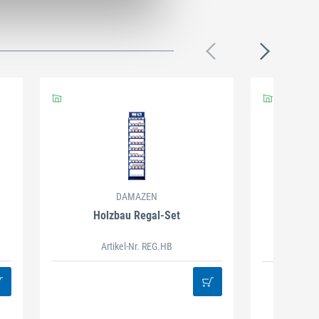
DAMAZEN
Holzbau Regal-Set
Spiralb
Artikel-Nr. REG.HB
38