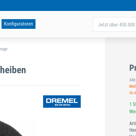
Konfiguratoren
Jetzt über 450.000 
zeuge
P
cheiben
All
Meld
zu 
1 S
Wer
Art
Her