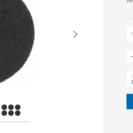
Ver
Z
B