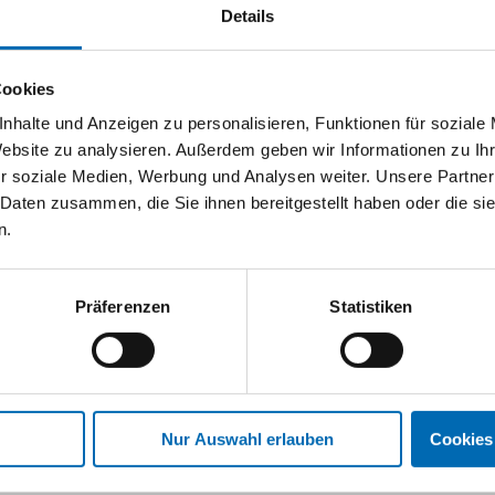
 Die Schleifscheiben von Dremel sind
Details
her Materialien wie Holz und Glasfaser
chleifbänder. Auch zum Entfernen von
rial wird entfernt. Die SC411 (Körnung:
Cookies
remel EZ SpeedClic Familie. Damit ist
nhalte und Anzeigen zu personalisieren, Funktionen für soziale
KEN Wie funktioniert es?. Diese
Website zu analysieren. Außerdem geben wir Informationen zu I
 Werkstück zeigend verwendet und
r soziale Medien, Werbung und Analysen weiter. Unsere Partner
bestmögliche Ergebnisse sollte
 Daten zusammen, die Sie ihnen bereitgestellt haben oder die s
eifscheiben verschleißen mit der Zeit
n.
selt werden Zur Verwendung in
en/Glätten weicherer Materialien wie
r auch zur Rostentfernung von Metallen
Präferenzen
Statistiken
rflächen geeignet Empfohlene Drehzahl.
. Messing 35000. Kupfer 25–35000.
Nur Auswahl erlauben
Cookies