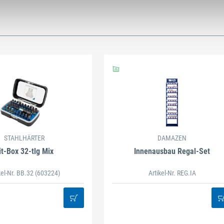
STAHLHÄRTER
DAMAZEN
it-Box 32-tlg Mix
Innenausbau Regal-Set
kel-Nr. BB.32
(603224)
Artikel-Nr. REG.IA