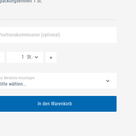
packungseinheit 1 St.
Positionskommission (optional)
Neue Liste anlegen
St.
Standard Merkliste
ur Merkliste hinzufügen
itte wählen...
In den Warenkorb