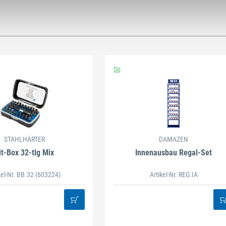
STAHLHÄRTER
DAMAZEN
it-Box 32-tlg Mix
Innenausbau Regal-Set
kel-Nr. BB.32
(603224)
Artikel-Nr. REG.IA