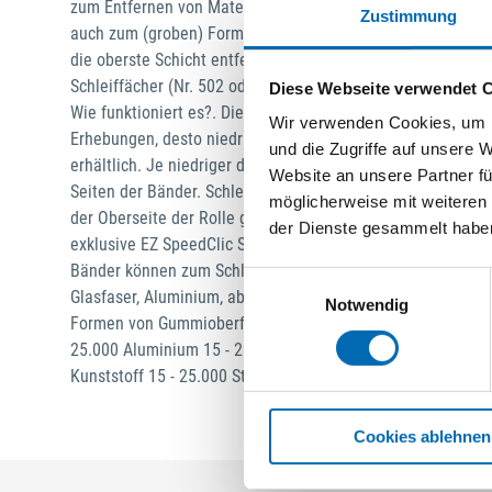
zum Entfernen von Material (Holz oder andere weiche Mate
Zustimmung
auch zum (groben) Formen und Glätten oder Entrosten von
die oberste Schicht entfernen möchtest, verwende besser 
Schleiffächer (Nr. 502 oder 504) oder eine Feinschleifsch
Diese Webseite verwendet 
Wie funktioniert es?. Die Körnung des Bandes ist an der Ob
Wir verwenden Cookies, um I
Erhebungen, desto niedriger die Körnungszahl Schleifbänd
und die Zugriffe auf unsere 
erhältlich. Je niedriger die Körnung, desto mehr Material 
Website an unsere Partner fü
Seiten der Bänder. Schleifbänder verschleißen mit der Zei
möglicherweise mit weiteren
der Oberseite der Rolle gewechselt werden. Verwende für 
der Dienste gesammelt habe
exklusive EZ SpeedClic Schleifband von DREMEL. Zur Verwe
Bänder können zum Schleifen/Glätten weicherer Materialien
Einwilligungsauswahl
Glasfaser, Aluminium, aber auch zum Entrosten von Metalle
Notwendig
Formen von Gummioberflächen geeignet. Empfohlene Drehza
25.000 Aluminium 15 - 25.000 Messing 15 - 25.000 Keramik 
Kunststoff 15 - 25.000 Stein 15 - 25.000 Muschel 15 - 25.00
Cookies ablehnen