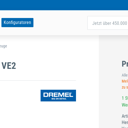
Konfiguratoren
Jetzt über 450.000 
zeuge
P
0 VE2
All
Meld
zu 
1 S
Wer
Art
Her