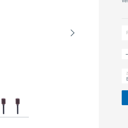
Ver
Z
B