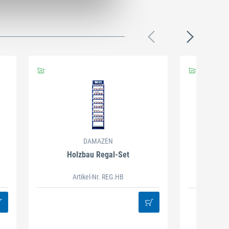
DAMAZEN
Holzbau Regal-Set
Spiralb
Artikel-Nr. REG.HB
38