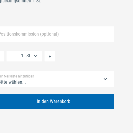
packungseinheit 1 St.
Positionskommission (optional)
Neue Liste anlegen
St.
Standard Merkliste
ur Merkliste hinzufügen
itte wählen...
In den Warenkorb