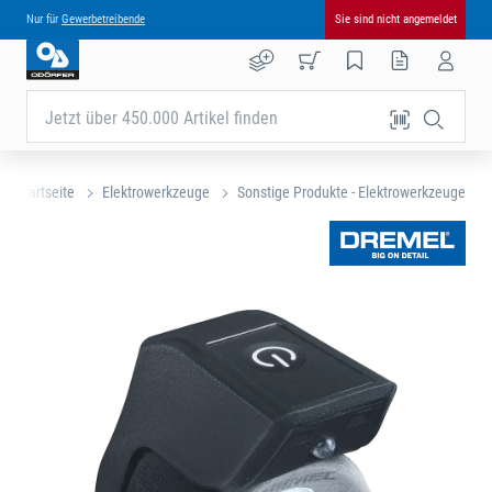
Nur für
Gewerbetreibende
Sie sind nicht angemeldet
Jetzt über 450.000 Artikel finden
Startseite
Elektrowerkzeuge
Sonstige Produkte - Elektrowerkzeuge