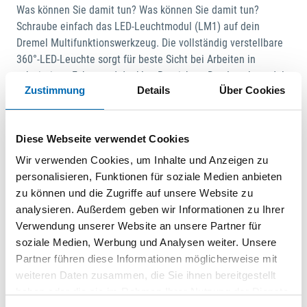
Was können Sie damit tun? Was können Sie damit tun?
Schraube einfach das LED-Leuchtmodul (LM1) auf dein
Dremel Multifunktionswerkzeug. Die vollständig verstellbare
360°-LED-Leuchte sorgt für beste Sicht bei Arbeiten in
schwierigen Ecken und dunklen Bereichen. Das Leuchtmodul
Zustimmung
Details
Über Cookies
sorgt für klare Sicht auf alles, was du tust, damit du mit
höchster Präzision arbeiten kannst. Schraube einfach das
LED-Leuchtmodul (LM1) auf dein Dremel
Diese Webseite verwendet Cookies
Multifunktionswerkzeug. Die vollständig verstellbare 360°-
LED-Leuchte sorgt für beste Sicht bei Arbeiten in schwierigen
Wir verwenden Cookies, um Inhalte und Anzeigen zu
Ecken und dunklen Bereichen. Das Leuchtmodul sorgt für
personalisieren, Funktionen für soziale Medien anbieten
klare Sicht auf alles, was du tust, damit du mit höchster
zu können und die Zugriffe auf unsere Website zu
Präzision arbeiten kannst. Wie funktioniert es?. Wie
analysieren. Außerdem geben wir Informationen zu Ihrer
funktioniert es?. Schraube die reguläre Anschlusskappe von
Verwendung unserer Website an unsere Partner für
deinem Dremel Multifunktionswerkzeug ab. Schraube einfach
soziale Medien, Werbung und Analysen weiter. Unsere
das Leuchtmodul mit der integrierten Anschlusskappe auf
Partner führen diese Informationen möglicherweise mit
das Werkzeug. Die LED-Leuchte wird gemeinsam mit dem
weiteren Daten zusammen, die Sie ihnen bereitgestellt
Werkzeug ein- und ausgeschaltet. Schraube die reguläre
haben oder die sie im Rahmen Ihrer Nutzung der Dienste
Anschlusskappe von deinem Dremel Multifunktionswerkzeug