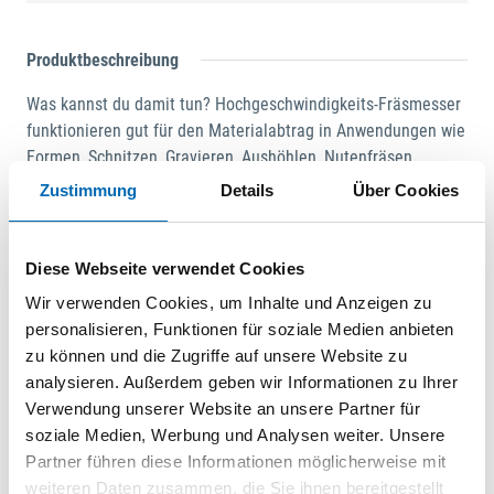
Produktbeschreibung
Was kannst du damit tun? Hochgeschwindigkeits-Fräsmesser
funktionieren gut für den Materialabtrag in Anwendungen wie
Formen, Schnitzen, Gravieren, Aushöhlen, Nutenfräsen,
Schlitzfräsen, Inlay-Arbeiten, Bohren konischer Löcher oder
Zustimmung
Details
Über Cookies
Freihandfräsen. Tipp: Das Symbol im Bild oder Video zeigt
das Ergebnis im Material. Wie funktioniert es?. Verwende für
ein effektives Ergebnis die Seiten des Kopfes. Dieses
Diese Webseite verwendet Cookies
Zubehör wird in der Regel mit dem Bleistiftgriff verwendet.
Wir verwenden Cookies, um Inhalte und Anzeigen zu
Weniger aggressive und dafür häufigere Züge sind immer
personalisieren, Funktionen für soziale Medien anbieten
besser, als fest zu drücken oder das Werkzeug durch das
zu können und die Zugriffe auf unsere Website zu
Material zu zwingen. Halte es in einem Winkel von weniger
analysieren. Außerdem geben wir Informationen zu Ihrer
als 90°. Empfohlenes Vorsatzgerät: BIEGSAME WELLE (225).
Verwendung unserer Website an unsere Partner für
WERKZEUGHALTER FÜR BIEGSAME WELLE (2222).
soziale Medien, Werbung und Analysen weiter. Unsere
PRÄZISIONSHANDGRIFF-VORSATZGERÄT (577). 3-IN-1 MULTI-
Partner führen diese Informationen möglicherweise mit
SCHRAUBSTOCK (2500). Zur Verwendung auf folgenden
weiteren Daten zusammen, die Sie ihnen bereitgestellt