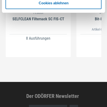
Cookies ablehnen
Festool
STAH
SELFCLEAN Filtersack SC FIS-CT
Bit-Box
Artikel-Nr.
8 Ausführungen
Der ODÖRFER Newsletter