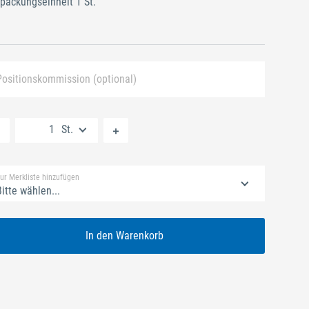
packungseinheit 1 St.
Positionskommission (optional)
Neue Liste anlegen
St.
Standard Merkliste
ur Merkliste hinzufügen
itte wählen...
In den Warenkorb