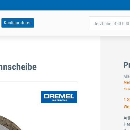
Konfiguratoren
Jetzt über 450.000 
P
nnscheibe
All
Meld
zu 
1 S
Wer
Art
Her