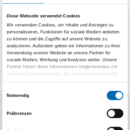
Schnellspannmutter M14
Diese Webseite verwendet Cookies
Dokumente
Wir verwenden Cookies, um Inhalte und Anzeigen zu
personalisieren, Funktionen für soziale Medien anbieten
Produktinformation
zu können und die Zugriffe auf unsere Website zu
APPLICATION/MSWORD
analysieren. Außerdem geben wir Informationen zu Ihrer
Verwendung unserer Website an unsere Partner für
soziale Medien, Werbung und Analysen weiter. Unsere
Partner führen diese Informationen möglicherweise mit
weiteren Daten zusammen, die Sie ihnen bereitgestellt
haben oder die sie im Rahmen Ihrer Nutzung der Dienste
gesammelt haben.
Einwilligungsauswahl
Notwendig
Aktuelle Angebote
Präferenzen