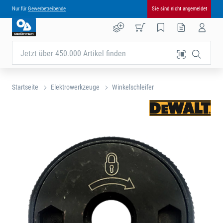
Nur für
Gewerbetreibende
Sie sind nicht angemeldet
Jetzt über 450.000 Artikel finden
Startseite
Elektrowerkzeuge
Winkelschleifer