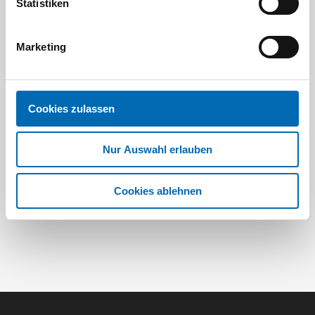
Statistiken
Marketing
Festool
STAH
SELFCLEAN Filtersack SC FIS-CT
Bit-Box
Cookies zulassen
Artikel-Nr.
Nur Auswahl erlauben
8 Ausführungen
Cookies ablehnen