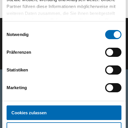
Partner führen diese Informationen möglicherweise mit
weiteren Daten zusammen, die Sie ihnen bereitgestellt
haben oder die sie im Rahmen Ihrer Nutzung der Dienste
gesammelt haben.
Einwilligungsauswahl
Der ODÖRFER Newsletter
Notwendig
E-Mail eingeben
Präferenzen
Statistiken
Marketing
Telefon
0316/2771-0
(Mo - Do: 07:30 - 17:00 Uhr Fr: 07:30 - 13:00 Uhr)
Cookies zulassen
WhatsApp
+43 (0)676 827 755 55