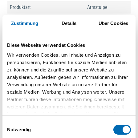
Produktart
Armstulpe
Zustimmung
Details
Über Cookies
Produktbeschreibung
Armstulpe »MaxiCut®Ultra™«
Diese Webseite verwendet Cookies
Zulassung/Norm: EN 388:2016, EN 420:2003+A1:2009
Wir verwenden Cookies, um Inhalte und Anzeigen zu
Eigenschaften:
personalisieren, Funktionen für soziale Medien anbieten
• Höchste Schnittschutzklasse 5
zu können und die Zugriffe auf unsere Website zu
• Vorgewaschen, waschbar bis 40 °C
analysieren. Außerdem geben wir Informationen zu Ihrer
Ausführung:
Verwendung unserer Website an unsere Partner für
• Nahtlos
soziale Medien, Werbung und Analysen weiter. Unsere
Material: Nylon/Glasfaser-Strickgewebe
Partner führen diese Informationen möglicherweise mit
weiteren Daten zusammen, die Sie ihnen bereitgestellt
haben oder die sie im Rahmen Ihrer Nutzung der Dienste
gesammelt haben.
Einwilligungsauswahl
Notwendig