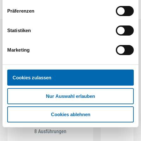
Präferenzen
Statistiken
Aktuelle Angebote
Marketing
Cookies zulassen
Nur Auswahl erlauben
Festool
STAH
SELFCLEAN Filtersack SC FIS-CT
Bit-Box
Cookies ablehnen
Artikel-Nr.
8 Ausführungen