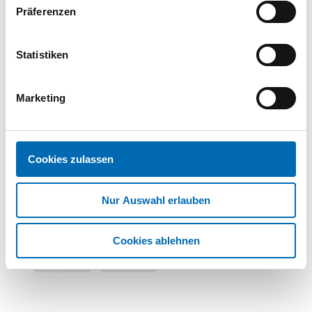
Präferenzen
1
2
Statistiken
Technische Daten
Marketing
Produktart
Kegelsenker
Cookies zulassen
Nur Auswahl erlauben
Cookies ablehnen