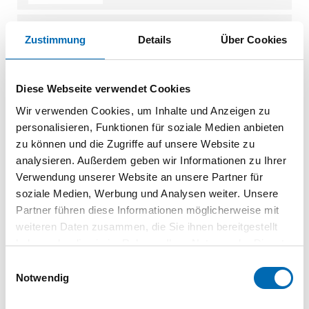
Maykestag Kegels.Ungl.
3-Fl. ALUNIT6,00 90G
Zustimmung
Details
Über Cookies
HSS-E
4212209116
| 4212209116
Diese Webseite verwendet Cookies
1 St.
VPE
Wir verwenden Cookies, um Inhalte und Anzeigen zu
personalisieren, Funktionen für soziale Medien anbieten
Maykestag Kegels.Ungl.
zu können und die Zugriffe auf unsere Website zu
3-Fl. ALUNIT8,00 90G
HSS-E
analysieren. Außerdem geben wir Informationen zu Ihrer
4212209125
| 4212209125
Verwendung unserer Website an unsere Partner für
soziale Medien, Werbung und Analysen weiter. Unsere
1 St.
VPE
Partner führen diese Informationen möglicherweise mit
weiteren Daten zusammen, die Sie ihnen bereitgestellt
Maykestag Kegels.Ungl.
haben oder die sie im Rahmen Ihrer Nutzung der Dienste
3-Fl. ALUNIT10,00 90G
gesammelt haben.
HSS-E
Einwilligungsauswahl
4212209131
| 4212209131
Notwendig
1 St.
VPE