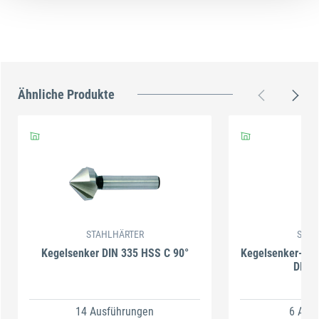
Ähnliche Produkte
STAHLHÄRTER
STAH
Kegelsenker DIN 335 HSS C 90°
Kegelsenker-Bit 
DIN 3
14 Ausführungen
6 Aus