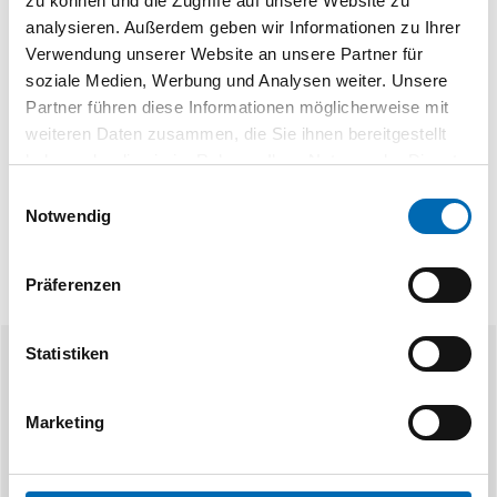
zu können und die Zugriffe auf unsere Website zu
Schließblechbreite
20 mm
analysieren. Außerdem geben wir Informationen zu Ihrer
Ausfräsung
mit Fallen und Riegelausschnitt
Verwendung unserer Website an unsere Partner für
Einsatzbereich
Türrahmen
soziale Medien, Werbung und Analysen weiter. Unsere
Material
Stahl
Partner führen diese Informationen möglicherweise mit
Produktart
Schließblech
weiteren Daten zusammen, die Sie ihnen bereitgestellt
haben oder die sie im Rahmen Ihrer Nutzung der Dienste
gesammelt haben.
Einwilligungsauswahl
Notwendig
Präferenzen
Statistiken
Ähnliche Produkte
Marketing