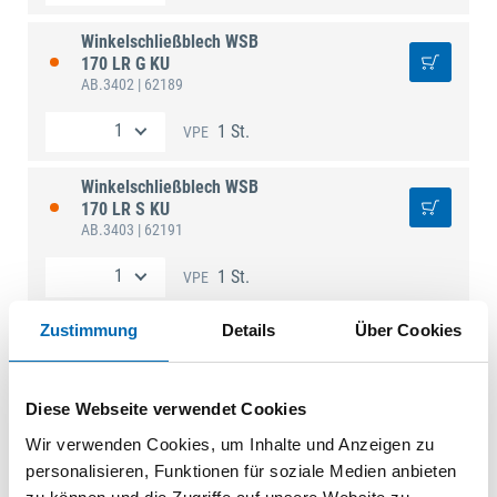
Winkelschließblech WSB
170 LR G KU
AB.3402
| 62189
1 St.
VPE
Winkelschließblech WSB
170 LR S KU
AB.3403
| 62191
1 St.
VPE
Zustimmung
Details
Über Cookies
Technische Daten
Diese Webseite verwendet Cookies
DIN-Richtung
DIN Links-Rechts
Wir verwenden Cookies, um Inhalte und Anzeigen zu
Schließblechlänge
170 mm
personalisieren, Funktionen für soziale Medien anbieten