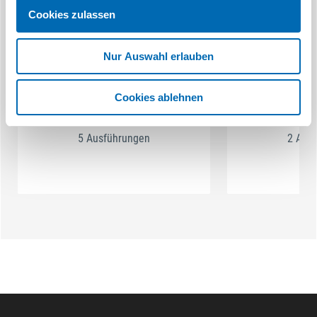
Cookies zulassen
Nur Auswahl erlauben
Schließblech Zimmertür mit Feilnase
Lappenschl
Cookies ablehnen
5 Ausführungen
2 Aus