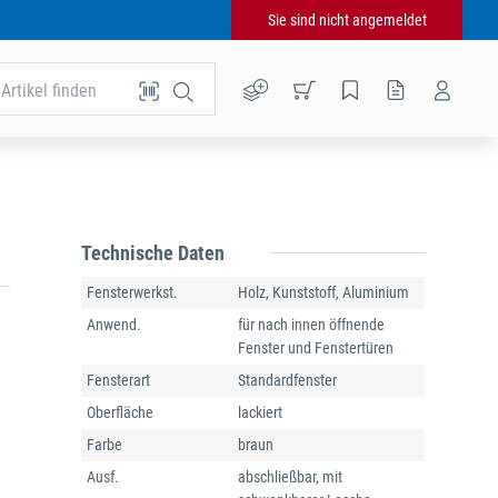
Sie sind nicht angemeldet
Artikel finden
Technische Daten
Fensterwerkst.
Holz, Kunststoff, Aluminium
Anwend.
für nach innen öffnende
Fenster und Fenstertüren
Fensterart
Standardfenster
Oberfläche
lackiert
Farbe
braun
Ausf.
abschließbar, mit