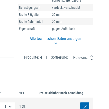
schwenkbarer Lasche
Befestigungsart
verdeckt verschraubt
Breite Flügelteil
20 mm
Breite Rahmenteil
20 mm
Eigenschaft
gegen Aufhebeln
Alle technischen Daten anzeigen
Produkte: 4
Sortierung:
Relevanz
e
VPE
Preise sichtbar nach Anmeldung
1 St.