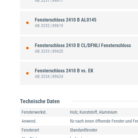
AB.3231
| 89617
Fensterschloss 2410 B AL0145
AB.3232
| 89619
Fensterschloss 2410 B CL/DFNLI Fensterschloss
AB.3233
| 89620
Fensterschloss 2410 B vs. EK
AB.3234
| 89624
Technische Daten
Fensterwerkst.
Holz, Kunststoff, Aluminium
Anwend.
für nach innen öffnende Fenster und Fe
Fensterart
Standardfenster