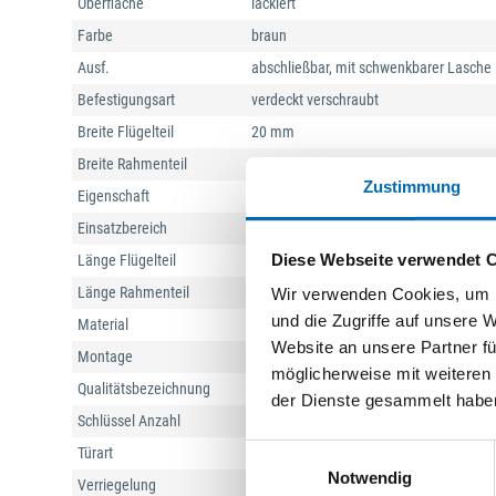
Oberfläche
lackiert
Farbe
braun
Ausf.
abschließbar, mit schwenkbarer Lasche
Befestigungsart
verdeckt verschraubt
Breite Flügelteil
20 mm
Breite Rahmenteil
20 mm
Zustimmung
Eigenschaft
gegen Aufhebeln
Einsatzbereich
Fenster
Diese Webseite verwendet 
Länge Flügelteil
84 mm
Länge Rahmenteil
78 mm
Wir verwenden Cookies, um I
und die Zugriffe auf unsere 
Material
Stahl
Website an unsere Partner fü
Montage
Fensterrahmen
möglicherweise mit weiteren
Qualitätsbezeichnung
Made in Germany
der Dienste gesammelt habe
Schlüssel Anzahl
2 St.
Einwilligungsauswahl
Türart
Fenstertüren
Notwendig
Verriegelung
Schwenkriegel