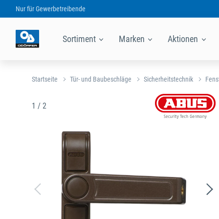
Nur für
Gewerbetreibende
Sortiment
Marken
Aktionen
Startseite
Tür- und Baubeschläge
Sicherheitstechnik
Fens
1 / 2