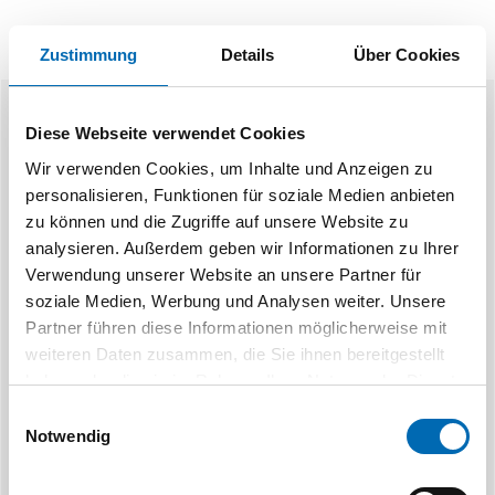
Zustimmung
Details
Über Cookies
Ähnliche Produkte
Diese Webseite verwendet Cookies
Wir verwenden Cookies, um Inhalte und Anzeigen zu
personalisieren, Funktionen für soziale Medien anbieten
zu können und die Zugriffe auf unsere Website zu
analysieren. Außerdem geben wir Informationen zu Ihrer
Verwendung unserer Website an unsere Partner für
soziale Medien, Werbung und Analysen weiter. Unsere
Partner führen diese Informationen möglicherweise mit
ABUS
weiteren Daten zusammen, die Sie ihnen bereitgestellt
Panzerriegel Nachrüstset NRS
Schließkaste
haben oder die sie im Rahmen Ihrer Nutzung der Dienste
PWA27
gesammelt haben.
Einwilligungsauswahl
Artikel-
Notwendig
3 Ausführungen