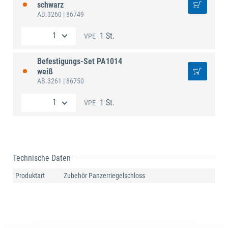
schwarz
AB.3260
| 86749
1 St.
VPE
Befestigungs-Set PA1014
weiß
AB.3261
| 86750
1 St.
VPE
Technische Daten
Produktart
Zubehör Panzerriegelschloss