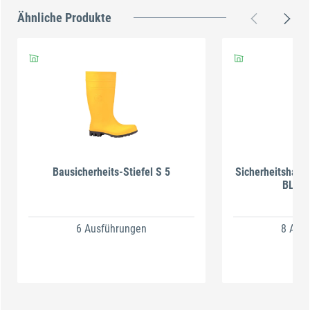
Ähnliche Produkte
al
Bausicherheits-Stiefel S 5
Sicherheitshalb
BLUE
6 Ausführungen
8 Aus