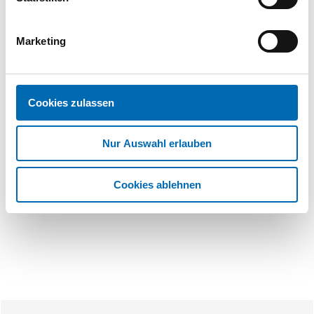
Farbe Schaft
schwarz
Norm
DIN EN ISO 20347
Marketing
Produktart
Sicherheitsschuh
Cookies zulassen
Nur Auswahl erlauben
Cookies ablehnen