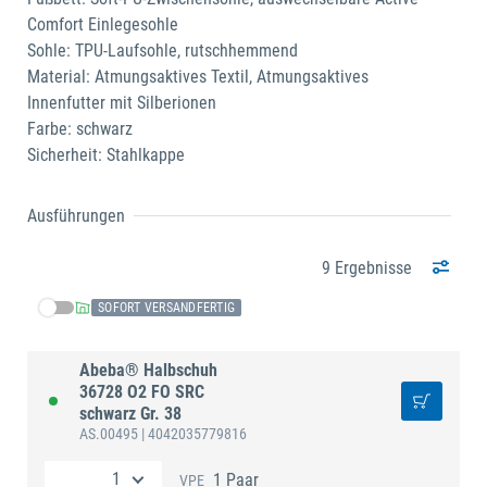
Comfort Einlegesohle
Sohle: TPU-Laufsohle, rutschhemmend
Material: Atmungsaktives Textil, Atmungsaktives
Innenfutter mit Silberionen
Farbe: schwarz
Sicherheit: Stahlkappe
Ausführungen
9 Ergebnisse
SOFORT VERSANDFERTIG
Abeba® Halbschuh
36728 O2 FO SRC
schwarz Gr. 38
AS.00495
| 4042035779816
1 Paar
VPE