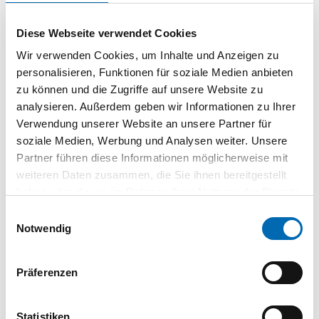
1 Paar
VPE
Diese Webseite verwendet Cookies
Abeba® Halbschuh
36728 O2 FO SRC
Wir verwenden Cookies, um Inhalte und Anzeigen zu
schwarz Gr. 45
personalisieren, Funktionen für soziale Medien anbieten
AS.00488
| 4042035779748
zu können und die Zugriffe auf unsere Website zu
analysieren. Außerdem geben wir Informationen zu Ihrer
1 Paar
VPE
Verwendung unserer Website an unsere Partner für
soziale Medien, Werbung und Analysen weiter. Unsere
Abeba® Halbschuh
Partner führen diese Informationen möglicherweise mit
36728 O2 FO SRC
weiteren Daten zusammen, die Sie ihnen bereitgestellt
schwarz Gr. 46
AS.00487
| 4042035779731
haben oder die sie im Rahmen Ihrer Nutzung der Dienste
gesammelt haben.
Einwilligungsauswahl
1 Paar
VPE
Notwendig
Präferenzen
Technische Daten
Statistiken