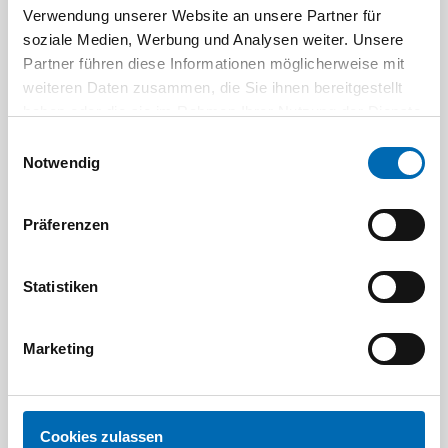
Verwendung unserer Website an unsere Partner für
Spreizzangen
Türenspanner
soziale Medien, Werbung und Analysen weiter. Unsere
Partner führen diese Informationen möglicherweise mit
weiteren Daten zusammen, die Sie ihnen bereitgestellt
haben oder die sie im Rahmen Ihrer Nutzung der Dienste
gesammelt haben.
Einwilligungsauswahl
Notwendig
Präferenzen
Verlegewerkzeuge
Winkelspanner und
Gehrungsspanner
Statistiken
Marketing
Cookies zulassen