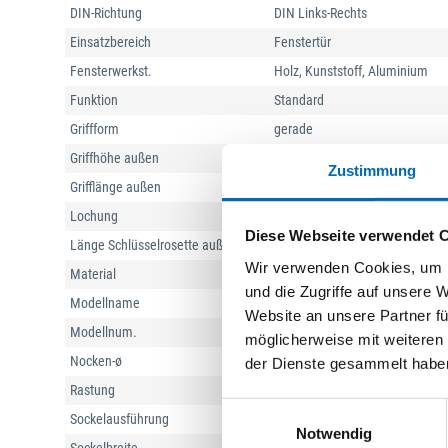
DIN-Richtung
DIN Links-Rechts
Einsatzbereich
Fenstertür
Fensterwerkst.
Holz, Kunststoff, Aluminium
Funktion
Standard
Griffform
gerade
Griffhöhe außen
16 mm
Zustimmung
Grifflänge außen
127 mm
Lochung
Profilzylinder gelocht
Diese Webseite verwendet 
Länge Schlüsselrosette außen
85 mm
Wir verwenden Cookies, um I
Material
Aluminium
und die Zugriffe auf unsere 
Modellname
London
Website an unsere Partner fü
Modellnum.
013KH/51N/51NS
möglicherweise mit weiteren
Nocken-ø
10 mm
der Dienste gesammelt habe
Rastung
ohne Rastung
Einwilligungsauswahl
Sockelausführung
mit eckiger Rosette
Notwendig