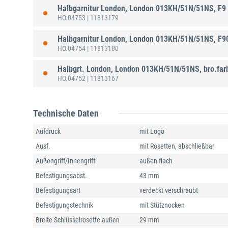
Halbgarnitur London, London 013KH/51N/51NS, F9
HO.04753
| 11813179
Halbgarnitur London, London 013KH/51N/51NS, F9
HO.04754
| 11813180
Halbgrt. London, London 013KH/51N/51NS, bro.far
HO.04752
| 11813167
Technische Daten
Aufdruck
mit Logo
Ausf.
mit Rosetten, abschließbar
Außengriff/Innengriff
außen flach
Befestigungsabst.
43 mm
Befestigungsart
verdeckt verschraubt
Befestigungstechnik
mit Stütznocken
Breite Schlüsselrosette außen
29 mm