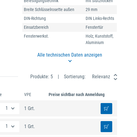
Befestigungstechnik
mit Stütznocken
Breite Schlüsselrosette außen
29 mm
DIN-Richtung
DIN Links-Rechts
Einsatzbereich
Fenstertür
Fensterwerkst.
Holz, Kunststoff,
Aluminium
Alle technischen Daten anzeigen
Produkte: 5
Sortierung:
Relevanz
e
VPE
Preise sichtbar nach Anmeldung
1 Grt.
1 Grt.