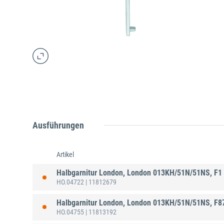
Ausführungen
Artikel
Halbgarnitur London, London 013KH/51N/51NS, F1
HO.04722
| 11812679
Halbgarnitur London, London 013KH/51N/51NS, F8
HO.04755
| 11813192