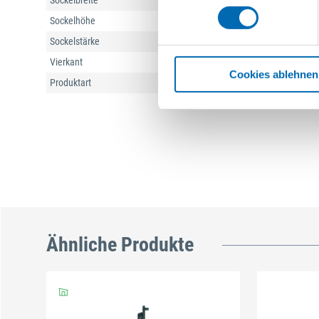
Sockelbreite
29 mm
Sockelhöhe
68 mm
Sockelstärke
8 mm
Vierkant
7 mm
Cookies ablehnen
Produktart
Griffgarnitur
Ähnliche Produkte