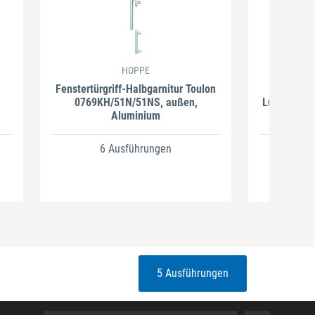
HOPPE
Fenstertürgriff-Halbgarnitur Toulon
Fenster
0769KH/51N/51NS, außen,
Luxembourg
Aluminium
6 Ausführungen
5
5 Ausführungen