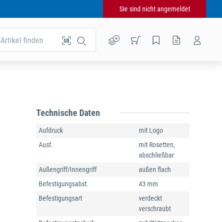
Sie sind nicht angemeldet
Artikel finden
Technische Daten
Aufdruck
mit Logo
Ausf.
mit Rosetten,
abschließbar
Außengriff/Innengriff
außen flach
Befestigungsabst.
43 mm
Befestigungsart
verdeckt
verschraubt