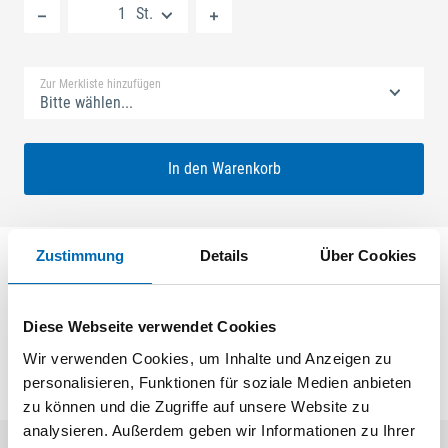
St.
Standard Merkliste
Zur Merkliste hinzufügen
Bitte wählen...
In den Warenkorb
Zustimmung
Details
Über Cookies
SECURY ECONOMY 1x20 55/92 Nuss: 10mm
Kennkerbe: 176mm Flachstulp 16x2,5mm L:290,0mm
Eckig Maße: ferGUard*silber
Diese Webseite verwendet Cookies
Wir verwenden Cookies, um Inhalte und Anzeigen zu
personalisieren, Funktionen für soziale Medien anbieten
zu können und die Zugriffe auf unsere Website zu
analysieren. Außerdem geben wir Informationen zu Ihrer