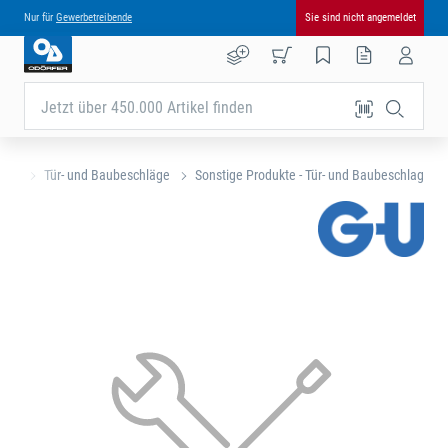
Nur für
Gewerbetreibende
Sie sind nicht angemeldet
Jetzt über 450.000 Artikel finden
eite
Tür- und Baubeschläge
Sonstige Produkte - Tür- und Baubeschlag