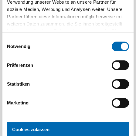
Verwendung unserer Website an unsere Partner für
Aktuelle Angebote
soziale Medien, Werbung und Analysen weiter. Unsere
Partner führen diese Informationen möglicherweise mit
weiteren Daten zusammen, die Sie ihnen bereitgestellt
haben oder die sie im Rahmen Ihrer Nutzung der Dienste
gesammelt haben.
Einwilligungsauswahl
Notwendig
Präferenzen
Festool
STAH
SELFCLEAN Filtersack SC FIS-CT
Bit-Box
Statistiken
Artikel-Nr.
8 Ausführungen
Marketing
Cookies zulassen