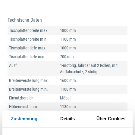
Technische Daten
Tischplattenbreite max.
1800 mm
Tischplattenbreite min.
1100 mm
Tischplattentiefe max.
1000 mm
Tischplattentiefe min.
700 mm
Ausf.
1-motorig, fahrbar auf 2 Rollen, mit
Auffahrschutz, 2-stufig
Breitenverstellung max.
1600 mm
Breitenverstellung min.
1100 mm
Einsatzbereich
Möbel
Höheneinst. max.
1130 mm
Höheneinst. min.
680 mm
Zustimmung
Details
Über Cookies
Steuerung
4-fach Memory mit digitaler
Höhenanzeige