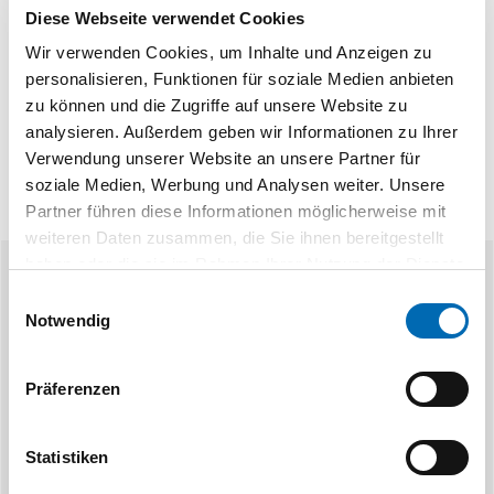
Werkstoff
Stahl
Diese Webseite verwendet Cookies
Produktart
Elektro-Tischgestell
Wir verwenden Cookies, um Inhalte und Anzeigen zu
personalisieren, Funktionen für soziale Medien anbieten
zu können und die Zugriffe auf unsere Website zu
analysieren. Außerdem geben wir Informationen zu Ihrer
Verwendung unserer Website an unsere Partner für
soziale Medien, Werbung und Analysen weiter. Unsere
Partner führen diese Informationen möglicherweise mit
weiteren Daten zusammen, die Sie ihnen bereitgestellt
haben oder die sie im Rahmen Ihrer Nutzung der Dienste
Ähnliche Produkte
gesammelt haben.
Einwilligungsauswahl
Notwendig
Präferenzen
Statistiken